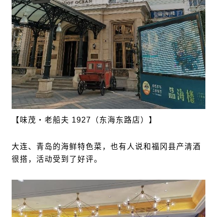
【味茂・老船夫 1927（东海东路店）】
大连、青岛的海鲜特色菜，也有人说和福冈县产清酒
很搭，活动受到了好评。