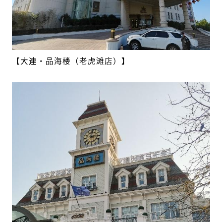
【大連・品海楼（老虎滩店）】